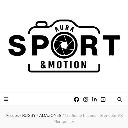
AURA Sport
AURA Sport &Motion
&Motion
Accueil
/
RUGBY
/
AMAZONES
/
1/2 finale Espoirs : Grenoble VS
Montpellier