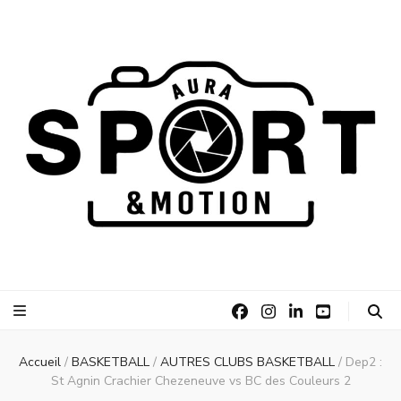
AURA Sport
AURA Sport &Motion
&Motion
Accueil
/
BASKETBALL
/
AUTRES CLUBS BASKETBALL
/
Dep2 :
St Agnin Crachier Chezeneuve vs BC des Couleurs 2