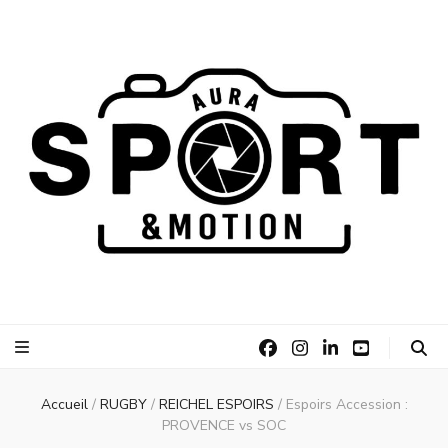
AURA Sport
AURA Sport &Motion
&Motion
Accueil
/
RUGBY
/
REICHEL ESPOIRS
/
Espoirs Accession :
PROVENCE vs SOC