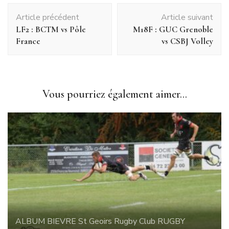
Article précédent
Article suivant
LF2 : BCTM vs Pôle
M18F : GUC Grenoble
France
vs CSBJ Volley
Vous pourriez également aimer...
ALBUM
BIEVRE St Geoirs Rugby Club
RUGBY