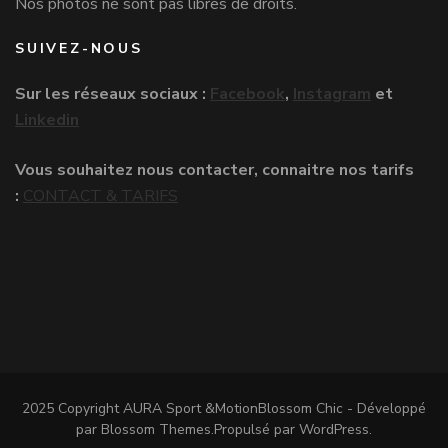
Nos photos ne sont pas libres de droits.
SUIVEZ-NOUS
Sur les réseaux sociaux :
Facebook
,
Instagram
et
Linkedin
Vous souhaitez nous contacter, connaitre nos tarifs
:
CONTACT & TARIFS
2025 Copyright AURA Sport &Motion
Blossom Chic - Développé
par
Blossom Themes
.Propulsé par
WordPress
.