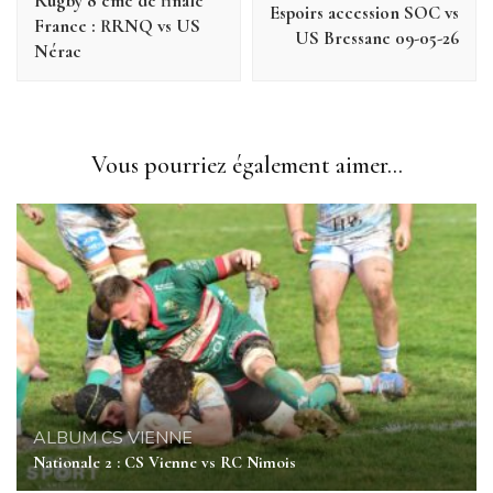
Rugby 8 eme de finale
Espoirs accession SOC vs
France : RRNQ vs US
US Bressane 09-05-26
Nérac
Vous pourriez également aimer...
ALBUM
CS VIENNE
Nationale 2 : CS Vienne vs RC Nimois