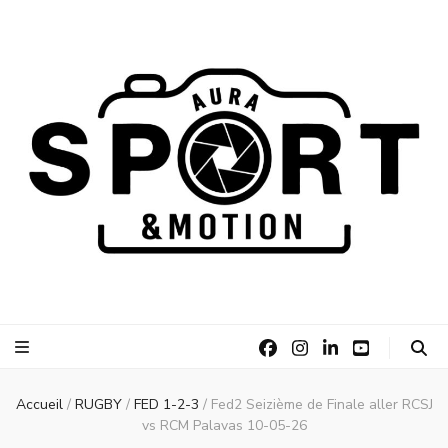
AURA Sport
AURA Sport &Motion
&Motion
Accueil
/
RUGBY
/
FED 1-2-3
/
Fed2 Seizième de Finale aller RCSJ
vs RCM Palavas 10-05-26