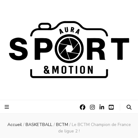
AURA Sport
AURA Sport &Motion
&Motion
Accueil
/
BASKETBALL
/
BCTM
/
Le BCTM Champion de France
de ligue 2 !