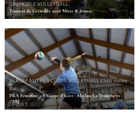
GRENOBLE
VOLLEYBALL
Tournoi de Grenoble 2026 Mixte & Jeunes
ALBUM
AUTRES CLUBS VOLLEYBALL
CSBJ Volley-
Ball
PRA Féminine 1/8 Coupe d’Isère : Meylan/La Tronche vs
CSBJ