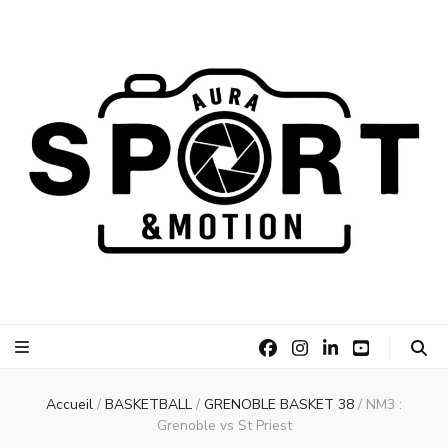
AURA Sport
AURA Sport &Motion
&Motion
Accueil
/
BASKETBALL
/
GRENOBLE BASKET 38
/
NM3 :
Grenoble vs St Priest