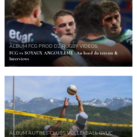
ALBUM
FCG
PROD D2
RUGBY
VIDEOS
FCG vs SOYAUX ANGOULÊME : Au bord du terrain &
Interviews
ALBUM
AUTRES CLUBS VOLLEYBALL
GVUC