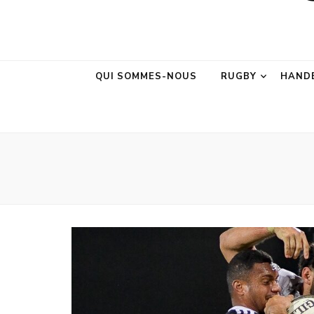
AURA Sport &M
AURA Sport &Motion
QUI SOMMES-NOUS
RUGBY
HAND