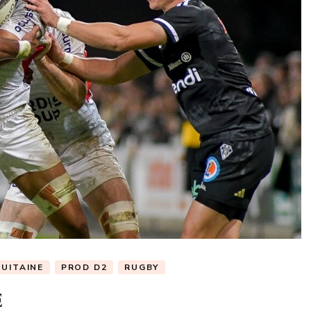
QUITAINE
PROD D2
RUGBY
E