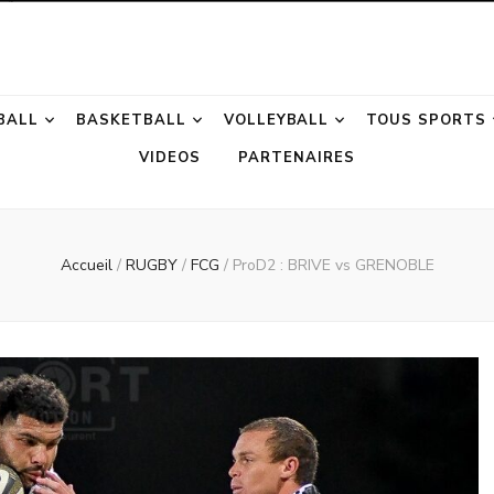
otion
BALL
BASKETBALL
VOLLEYBALL
TOUS SPORTS
VIDEOS
PARTENAIRES
Accueil
/
RUGBY
/
FCG
/
ProD2 : BRIVE vs GRENOBLE