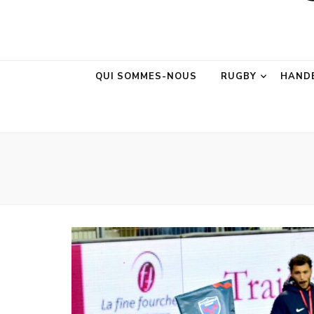
AURA Sport &M
AURA Sport &Motion
QUI SOMMES-NOUS
RUGBY
HAND