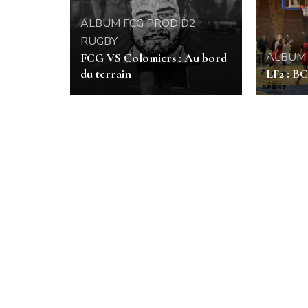
ALBUM
FCG
PROD D2
RUGBY
ALBUM
FCG VS Colomiers : Au bord
du terrain
LF2 : B