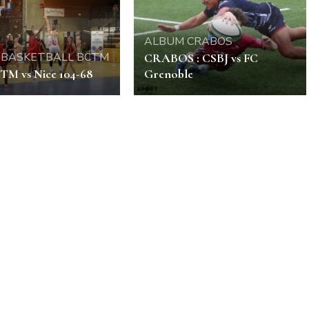
ALBUM
CRABOS
BASKETBALL
BCTM
CRABOS : CSBJ vs FC
CTM vs Nice 104-68
Grenoble