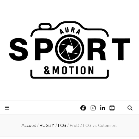
AURA Sport
AURA Sport &Motion
&Motion
Accueil
/
RUGBY
/
FCG
/
ProD2 FCG vs Colomiers