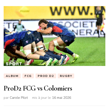
ALBUM
FCG
PROD D2
RUGBY
ProD2 FCG vs Colomiers
par
Carole Pilot
mis à jour le
16 mai 2026