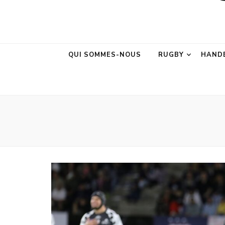
AURA Sport &M
AURA Sport &Motion
QUI SOMMES-NOUS
RUGBY
HAND