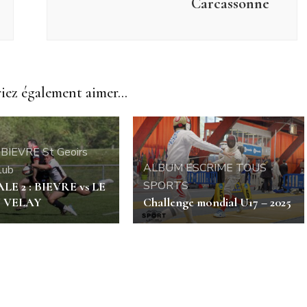
Carcassonne
ez également aimer...
BIEVRE St Geoirs
ALBUM
ESCRIME
TOUS
lub
SPORTS
E 2 : BIEVRE vs LE
 VELAY
Challenge mondial U17 – 2025