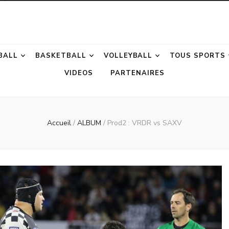
otion
BALL
BASKETBALL
VOLLEYBALL
TOUS SPORTS
VIDEOS
PARTENAIRES
Accueil
/
ALBUM
/
Prod2 : VRDR vs SAXV