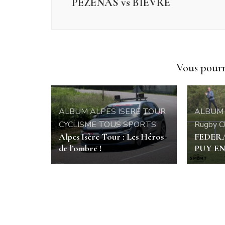
PEZENAS vs BIEVRE
Vous pourri
ALBUM
ALPES ISERE TOUR
ALBUM
CYCLISME
TOUS SPORTS
Rugby C
Alpes Isère Tour : Les Héros
FEDERAL
de l’ombre !
PUY EN