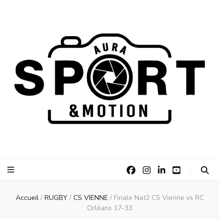
AURA Sport
AURA Sport &Motion
&Motion
Accueil
/
RUGBY
/
CS VIENNE
/
Finale Nat2 CS Vienne vs RC
Orléans 17-33