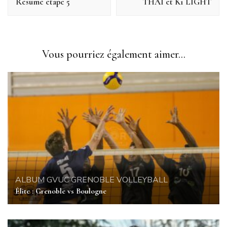
Résumé étape 5
THAI et K1 LIGHT
Vous pourriez également aimer...
ALBUM
GVUC GRENOBLE
VOLLEYBALL
Élite : Grenoble vs Boulogne