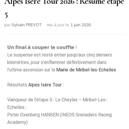
Alpes Isère Tour 2026 : Résumé étape
5
par
Sylvain PREVOT
mis à jour le
1 juin 2026
𝗨𝗻 𝗳𝗶𝗻𝗮𝗹 𝗮̀ 𝗰𝗼𝘂𝗽𝗲𝗿 𝗹𝗲 𝘀𝗼𝘂𝗳𝗳𝗹𝗲 !
Le suspense est resté entier jusqu’aux cinq derniers
kilomètres, pour s’enflammer définitivement dans
l’ultime ascension sur la
Mairie de Miribel-les-Echelles
Résultats
Alpes Isère Tour
:
Vainqueur de l’étape 5 : Le Cheylas – Miribel-Les-
Echelles :
Peter Oxenberg HANSEN (INEOS Grenadiers Racing
Academy)