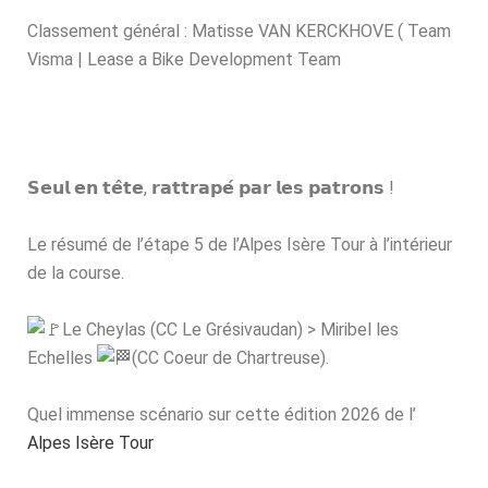
Classement général : Matisse VAN KERCKHOVE ( Team
Visma | Lease a Bike Development Team
𝗦𝗲𝘂𝗹 𝗲𝗻 𝘁𝗲̂𝘁𝗲, 𝗿𝗮𝘁𝘁𝗿𝗮𝗽𝗲́ 𝗽𝗮𝗿 𝗹𝗲𝘀 𝗽𝗮𝘁𝗿𝗼𝗻𝘀 !
Le résumé de l’étape 5 de l’Alpes Isère Tour à l’intérieur
de la course.
Le Cheylas (CC Le Grésivaudan) > Miribel les
Echelles
(CC Coeur de Chartreuse).
Quel immense scénario sur cette édition 2026 de l’
Alpes Isère Tour