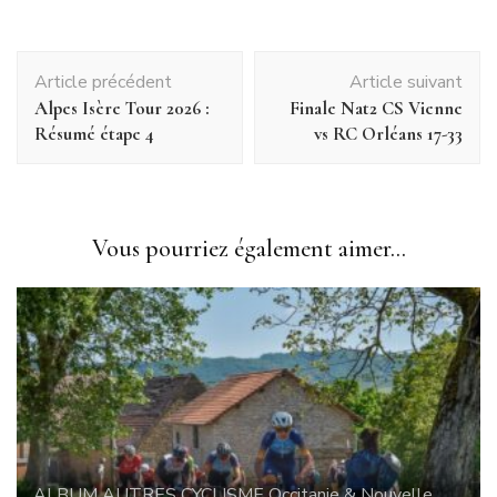
Article précédent
Article suivant
Alpes Isère Tour 2026 :
Finale Nat2 CS Vienne
Résumé étape 4
vs RC Orléans 17-33
Vous pourriez également aimer...
ALBUM
AUTRES
CYCLISME
Occitanie & Nouvelle