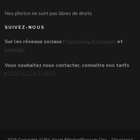
Nos photos ne sont pas libres de droits.
SUIVEZ-NOUS
Sur les réseaux sociaux :
Facebook
,
Instagram
et
Linkedin
Vous souhaitez nous contacter, connaitre nos tarifs
:
CONTACT & TARIFS
2025 Copyright AURA Sport &Motion
Blossom Chic - Développé