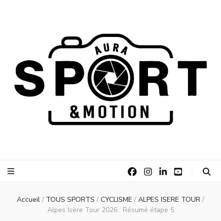
AURA Sport
AURA Sport &Motion
&Motion
Accueil
/
TOUS SPORTS
/
CYCLISME
/
ALPES ISERE TOUR
/
Alpes Isère Tour 2026 : Résumé étape 5