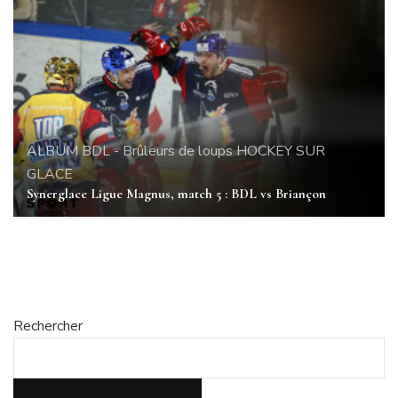
ALBUM
BDL - Brûleurs de loups
HOCKEY SUR
GLACE
Synerglace Ligue Magnus, match 5 : BDL vs Briançon
Rechercher