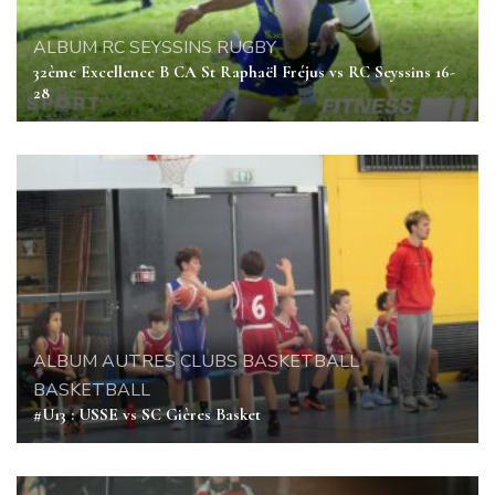
ALBUM
RC SEYSSINS
RUGBY
32ème Excellence B CA St Raphaël Fréjus vs RC Seyssins 16-
28
ALBUM
AUTRES CLUBS BASKETBALL
BASKETBALL
#U13 : USSE vs SC Gières Basket