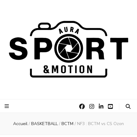
AURA Sport
AURA Sport &Motion
&Motion
Accueil
/
BASKETBALL
/
BCTM
/
NF3 : BCTM vs CS Ozon